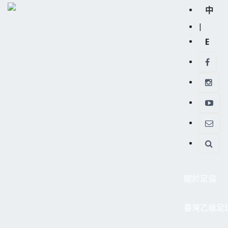
中
|
E
關於足協
臺灣乙級足