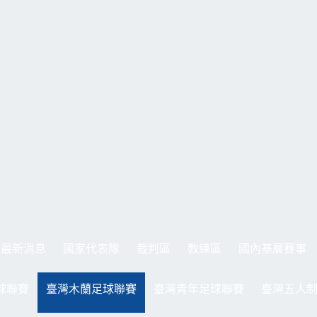
最新消息
國家代表隊
裁判區
教練區
國內基層賽事
球聯賽
臺灣木蘭足球聯賽
臺灣青年足球聯賽
臺灣五人