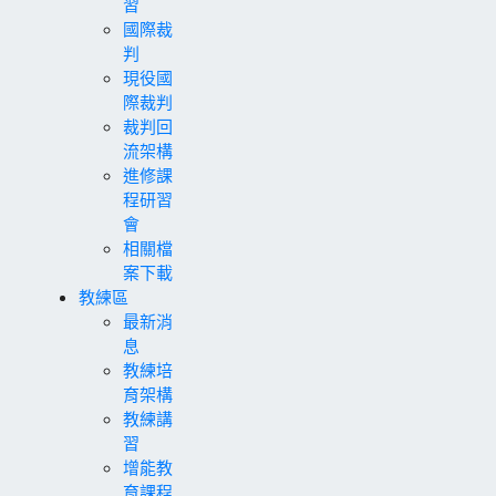
習
國際裁
判
現役國
際裁判
裁判回
流架構
進修課
程研習
會
相關檔
案下載
教練區
最新消
息
教練培
育架構
教練講
習
增能教
育課程