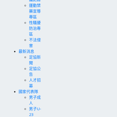
運動禁
藥宣導
專區
性騷擾
防治專
區
不法侵
害
最新消息
足協新
聞
足協公
告
人才招
募
國家代表隊
男子成
人
男子U-
23