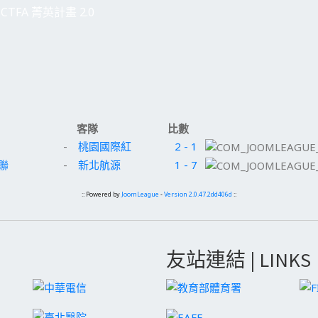
CTFA 菁英計畫 2.0
客隊
比數
-
桃園國際紅
2 - 1
聯
-
新北航源
1 - 7
:: Powered by
JoomLeague
-
Version 2.0.47.2dd406d
::
友站連結 | LINKS