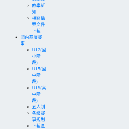
教學新
知
相關檔
案文件
下載
國內基層賽
事
U12(國
小階
段)
U15(國
中階
段)
U18(高
中階
段)
五人制
各級賽
事規則
下載區