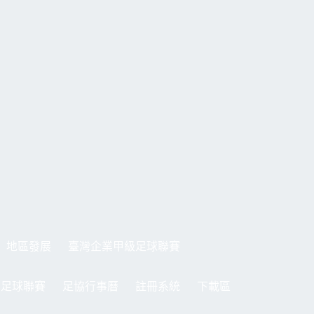
地區發展
臺灣企業甲級足球聯賽
制足球聯賽
足協行事曆
註冊系統
下載區