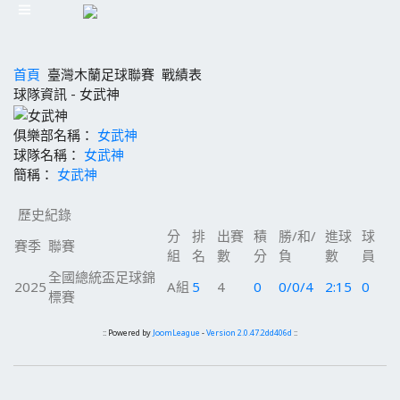
首頁
臺灣木蘭足球聯賽
戰績表
球隊資訊 - 女武神
俱樂部名稱：
女武神
球隊名稱：
女武神
簡稱：
女武神
歷史紀錄
分
排
出賽
積
勝/和/
進球
球
賽季
聯賽
組
名
數
分
負
數
員
全國總統盃足球錦
2025
A組
5
4
0
0/0/4
2:15
0
標賽
:: Powered by
JoomLeague
-
Version 2.0.47.2dd406d
::