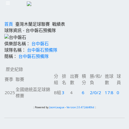
首頁
臺灣木蘭足球聯賽
戰績表
球隊資訊 - 台中磐石預備隊
俱樂部名稱：
台中磐石
球隊名稱：
台中磐石預備隊
簡稱：
台中磐石預備隊
歷史紀錄
分
排
出賽
積
勝/和/
進球
球
賽季
聯賽
組
名
數
分
負
數
員
全國總統盃足球錦
2025
B組
3
4
6
2/0/2
17:8
0
標賽
:: Powered by
JoomLeague
-
Version 2.0.47.2dd406d
::