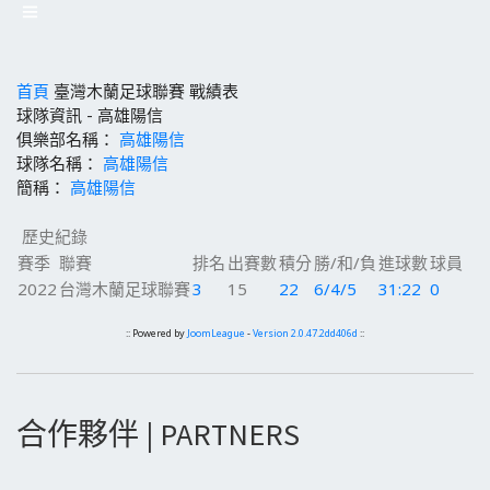
首頁
臺灣木蘭足球聯賽
戰績表
球隊資訊 - 高雄陽信
俱樂部名稱：
高雄陽信
球隊名稱：
高雄陽信
簡稱：
高雄陽信
歷史紀錄
賽季
聯賽
排名
出賽數
積分
勝/和/負
進球數
球員
2022
台灣木蘭足球聯賽
3
15
22
6/4/5
31:22
0
:: Powered by
JoomLeague
-
Version 2.0.47.2dd406d
::
合作夥伴 | PARTNERS