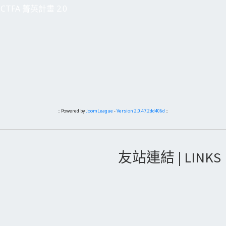
CTFA 菁英計畫 2.0
:: Powered by
JoomLeague
-
Version 2.0.47.2dd406d
::
友站連結 | LINKS