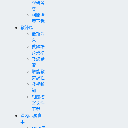
程研習
會
相關檔
案下載
教練區
最新消
息
教練培
育架構
教練講
習
增能教
育課程
教學新
知
相關檔
案文件
下載
國內基層賽
事