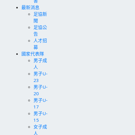
害
最新消息
足協新
聞
足協公
告
人才招
募
國家代表隊
男子成
人
男子U-
23
男子U-
20
男子U-
17
男子U-
15
女子成
人