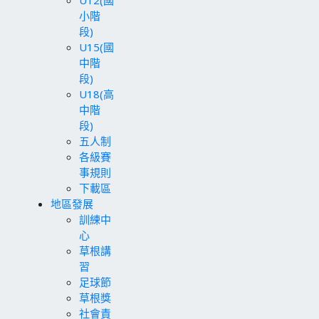
U12(國
小階
段)
U15(國
中階
段)
U18(高
中階
段)
五人制
各級賽
事規則
下載區
地區發展
訓練中
心
草根講
習
足球節
草根獎
社會責