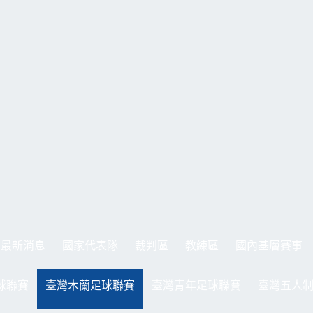
最新消息
國家代表隊
裁判區
教練區
國內基層賽事
球聯賽
臺灣木蘭足球聯賽
臺灣青年足球聯賽
臺灣五人