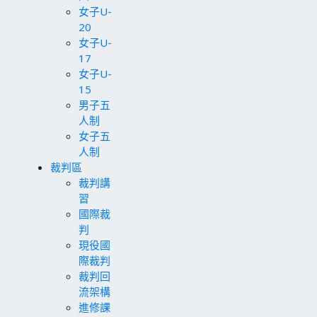
女子U-
20
女子U-
17
女子U-
15
男子五
人制
女子五
人制
裁判區
裁判講
習
國際裁
判
現役國
際裁判
裁判回
流架構
進修課