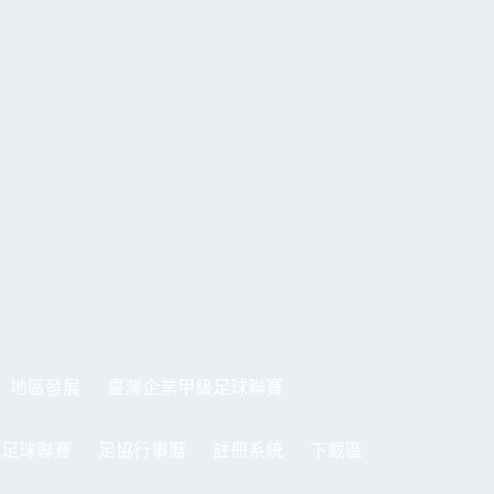
地區發展
臺灣企業甲級足球聯賽
制足球聯賽
足協行事曆
註冊系統
下載區