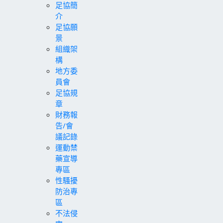
足協簡
介
足協願
景
組織架
構
地方委
員會
足協規
章
財務報
告/會
議記錄
運動禁
藥宣導
專區
性騷擾
防治專
區
不法侵