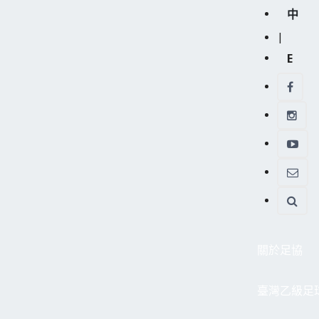
中
|
E
關於足協
臺灣乙級足