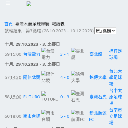
首頁
臺灣木蘭足球聯賽
戰績表
該輪結果 - 第3循環 (28.10.2023 - 10.12.2023)
十月, 28.10.2023 - 3. 比賽日
楠梓足
59
15:00
台灣電力
3 - 1
臺北龍
球場
十月, 29.10.2023 - 3. 比賽日
台北大
57
14:30
陽信北競
4 - 0
銘傳大學
學足球
場
台中太
58
15:00
FUTURO
0 - 3
臺灣石虎
原足球
場
台南市
新北航源
60
18:00
南市台鋼
5 - 0
立足球
FC
場