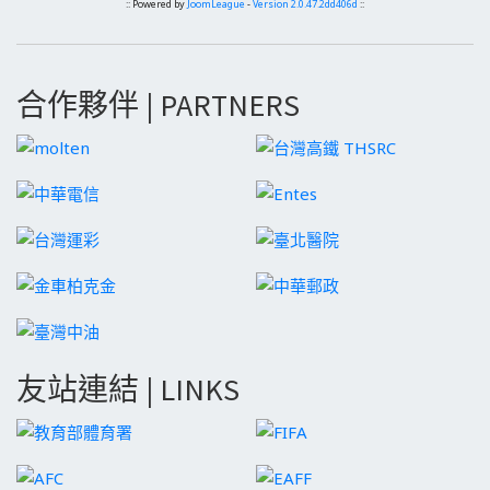
:: Powered by
JoomLeague
-
Version 2.0.47.2dd406d
::
合作夥伴 | PARTNERS
友站連結 | LINKS