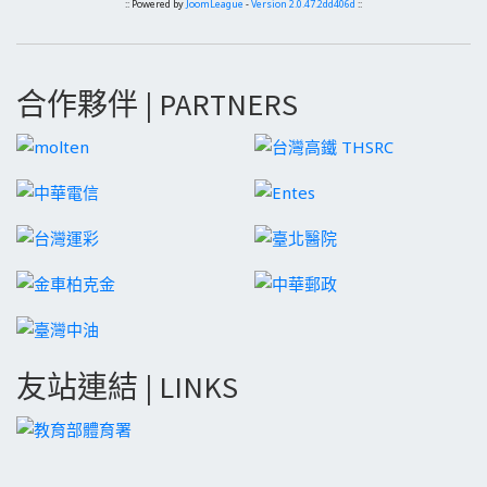
:: Powered by
JoomLeague
-
Version 2.0.47.2dd406d
::
合作夥伴 | PARTNERS
友站連結 | LINKS