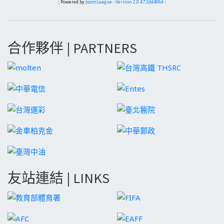
:: Powered by
JoomLeague
-
Version 2.0.47.2dd406d
::
合作夥伴 | PARTNERS
友站連結 | LINKS