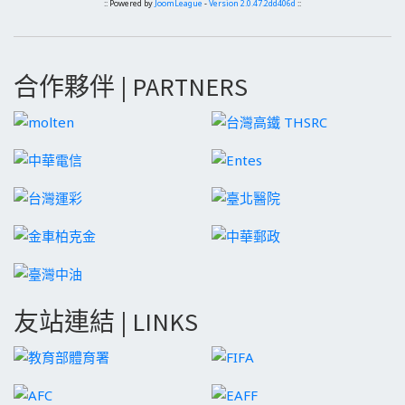
:: Powered by
JoomLeague
-
Version 2.0.47.2dd406d
::
合作夥伴 | PARTNERS
友站連結 | LINKS