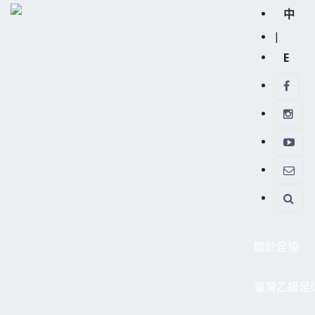
中
|
E
關於足協
臺灣乙級足