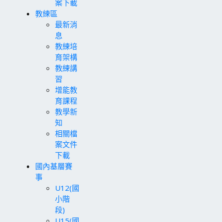
案下載
教練區
最新消
息
教練培
育架構
教練講
習
增能教
育課程
教學新
知
相關檔
案文件
下載
國內基層賽
事
U12(國
小階
段)
U15(國