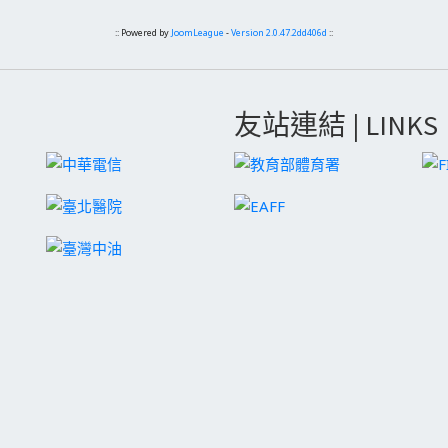
:: Powered by
JoomLeague
-
Version 2.0.47.2dd406d
::
友站連結 | LINKS