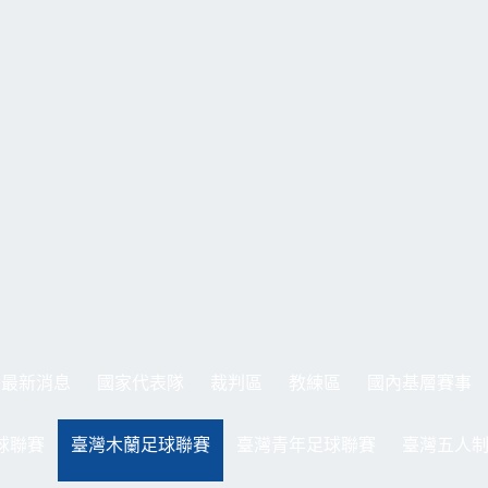
最新消息
國家代表隊
裁判區
教練區
國內基層賽事
球聯賽
臺灣木蘭足球聯賽
臺灣青年足球聯賽
臺灣五人