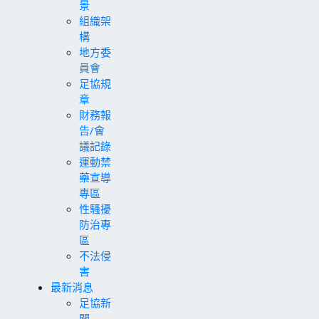
景
組織架
構
地方委
員會
足協規
章
財務報
告/會
議記錄
運動禁
藥宣導
專區
性騷擾
防治專
區
不法侵
害
最新消息
足協新
聞