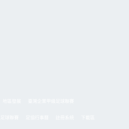
地區發展
臺灣企業甲級足球聯賽
制足球聯賽
足協行事曆
註冊系統
下載區