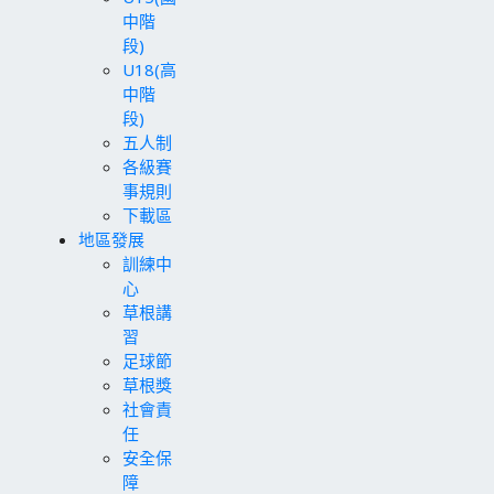
中階
段)
U18(高
中階
段)
五人制
各級賽
事規則
下載區
地區發展
訓練中
心
草根講
習
足球節
草根獎
社會責
任
安全保
障