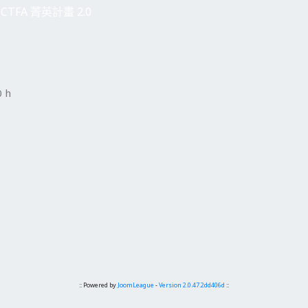
CTFA 菁英計畫 2.0
 h
:: Powered by
JoomLeague
-
Version 2.0.47.2dd406d
::