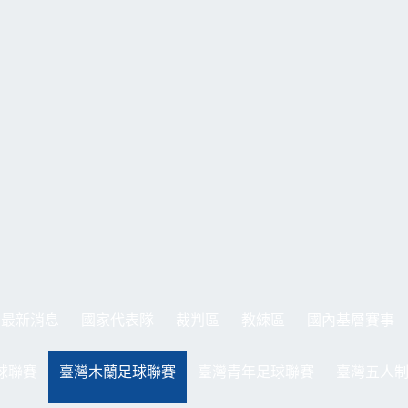
最新消息
國家代表隊
裁判區
教練區
國內基層賽事
球聯賽
臺灣木蘭足球聯賽
臺灣青年足球聯賽
臺灣五人