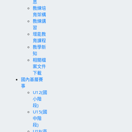
息
教練培
育架構
教練講
習
增能教
育課程
教學新
知
相關檔
案文件
下載
國內基層賽
事
U12(國
小階
段)
U15(國
中階
段)
U18(高