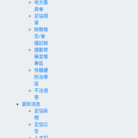
地方委
員會
足協規
章
財務報
告/會
議記錄
運動禁
藥宣導
專區
性騷擾
防治專
區
不法侵
害
最新消息
足協新
聞
足協公
告
人才招