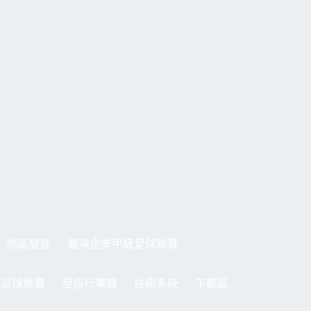
地區發展
臺灣企業甲級足球聯賽
制足球聯賽
足協行事曆
註冊系統
下載區