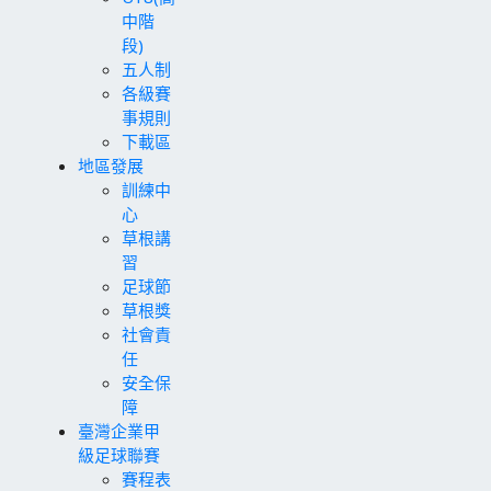
中階
段)
五人制
各級賽
事規則
下載區
地區發展
訓練中
心
草根講
習
足球節
草根獎
社會責
任
安全保
障
臺灣企業甲
級足球聯賽
賽程表