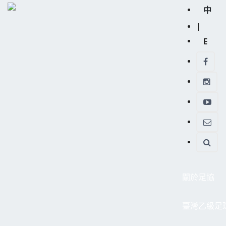
中
|
E
關於足協
臺灣乙級足