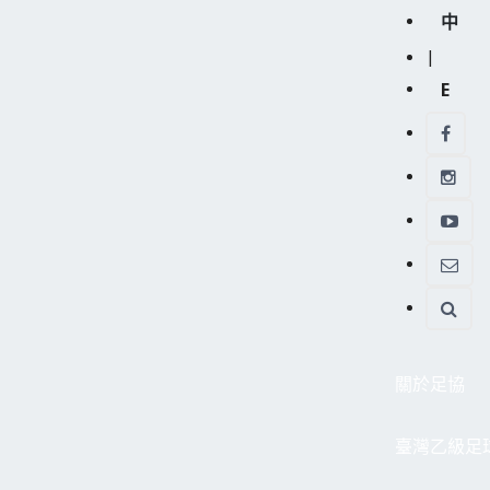
中
|
E
關於足協
臺灣乙級足