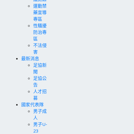
運動禁
藥宣導
專區
性騷擾
防治專
區
不法侵
害
最新消息
足協新
聞
足協公
告
人才招
募
國家代表隊
男子成
人
男子U-
23