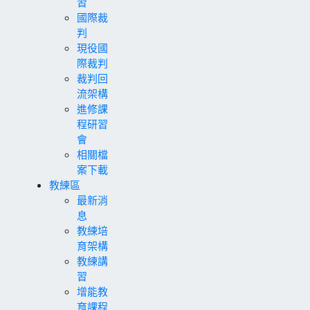
習
國際裁
判
現役國
際裁判
裁判回
流架構
進修課
程研習
會
相關檔
案下載
教練區
最新消
息
教練培
育架構
教練講
習
增能教
育課程