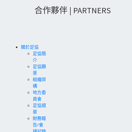
合作夥伴 | PARTNERS
關於足協
足協簡
介
足協願
景
組織架
構
地方委
員會
足協規
章
財務報
告/會
議記錄