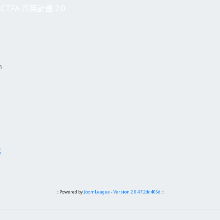
CTFA 菁英計畫 2.0
h
場
:: Powered by
JoomLeague
-
Version 2.0.47.2dd406d
::