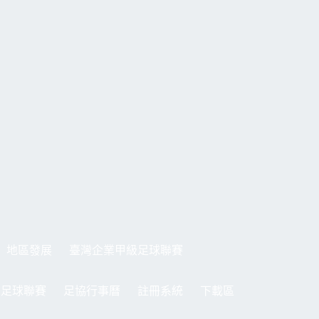
地區發展
臺灣企業甲級足球聯賽
制足球聯賽
足協行事曆
註冊系統
下載區