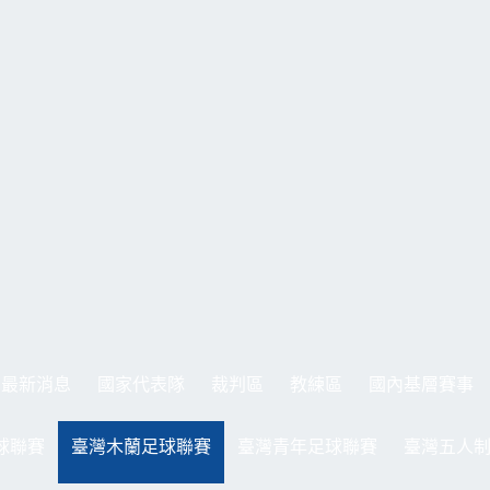
最新消息
國家代表隊
裁判區
教練區
國內基層賽事
球聯賽
臺灣木蘭足球聯賽
臺灣青年足球聯賽
臺灣五人