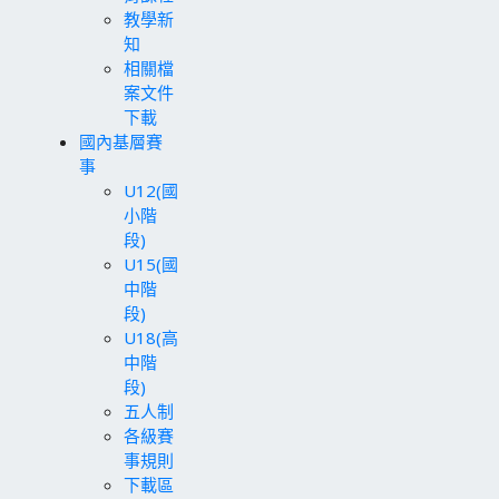
教學新
知
相關檔
案文件
下載
國內基層賽
事
U12(國
小階
段)
U15(國
中階
段)
U18(高
中階
段)
五人制
各級賽
事規則
下載區