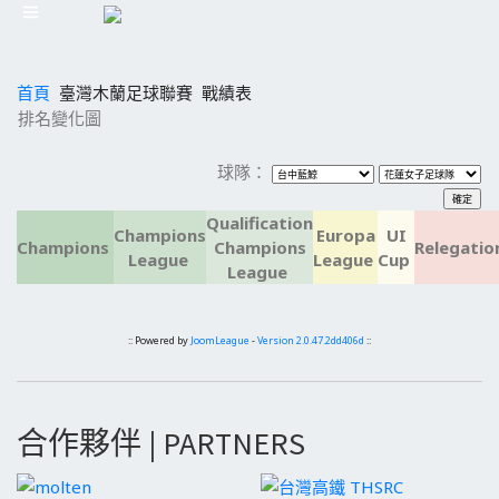
首頁
臺灣木蘭足球聯賽
戰績表
排名變化圖
球隊：
Qualification
Champions
Europa
UI
Champions
Champions
Relegatio
League
League
Cup
League
:: Powered by
JoomLeague
-
Version 2.0.47.2dd406d
::
合作夥伴 | PARTNERS