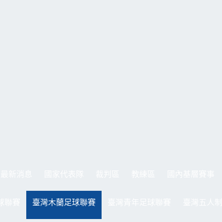
最新消息
國家代表隊
裁判區
教練區
國內基層賽事
球聯賽
臺灣木蘭足球聯賽
臺灣青年足球聯賽
臺灣五人