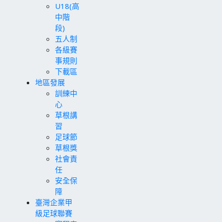
U18(高
中階
段)
五人制
各級賽
事規則
下載區
地區發展
訓練中
心
草根講
習
足球節
草根獎
社會責
任
安全保
障
臺灣企業甲
級足球聯賽