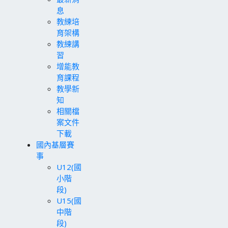
息
教練培
育架構
教練講
習
增能教
育課程
教學新
知
相關檔
案文件
下載
國內基層賽
事
U12(國
小階
段)
U15(國
中階
段)