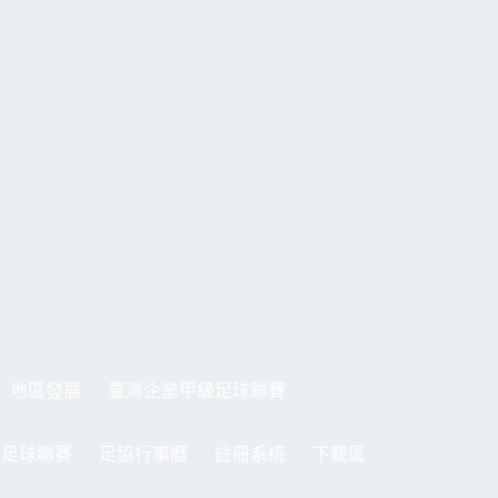
地區發展
臺灣企業甲級足球聯賽
制足球聯賽
足協行事曆
註冊系統
下載區