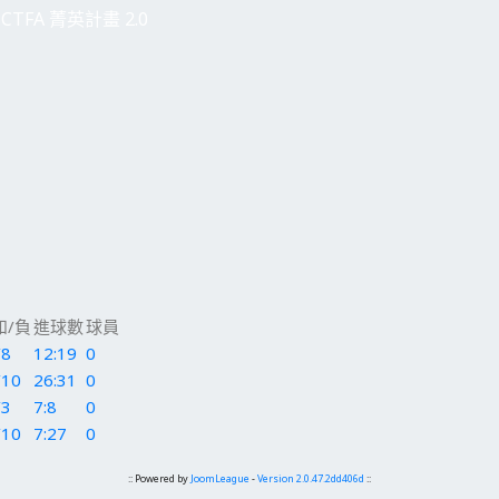
CTFA 菁英計畫 2.0
和/負
進球數
球員
/8
12:19
0
/10
26:31
0
/3
7:8
0
/10
7:27
0
:: Powered by
JoomLeague
-
Version 2.0.47.2dd406d
::