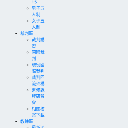
15
男子五
人制
女子五
人制
裁判區
裁判講
習
國際裁
判
現役國
際裁判
裁判回
流架構
進修課
程研習
會
相關檔
案下載
教練區
最新消