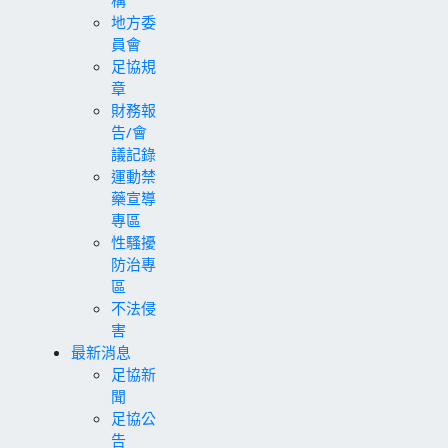
地方委
員會
足協規
章
財務報
告/會
議記錄
運動禁
藥宣導
專區
性騷擾
防治專
區
不法侵
害
最新消息
足協新
聞
足協公
告