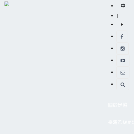
中
|
E
關於足協
臺灣乙級足