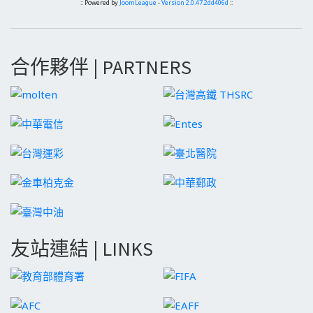
:: Powered by
JoomLeague
-
Version 2.0.47.2dd406d
::
合作夥伴 | PARTNERS
友站連結 | LINKS