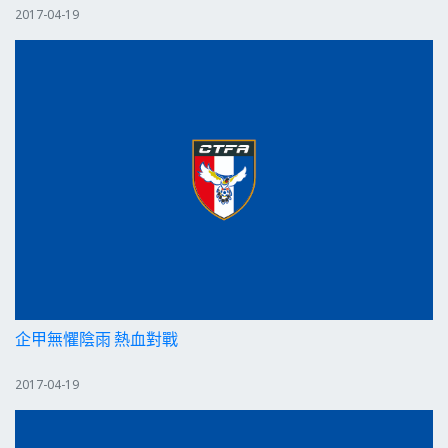
2017-04-19
企甲無懼陰雨 熱血對戰
2017-04-19