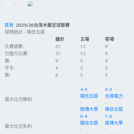
首頁
2025/26台灣木蘭足球聯賽
球隊統計 - 陽信北競
總計
主場
客場
比賽總數:
21
12
9
已進行比賽:
21
12
9
勝:
9
5
4
平手:
4
2
2
敗:
8
5
3
4-0
0-3
陽信北競
台灣電力
最大比分勝利:
-
-
銘傳大學
陽信北競
0-4
1-0
陽信北競
銘傳大學
最大比分失利:
-
-