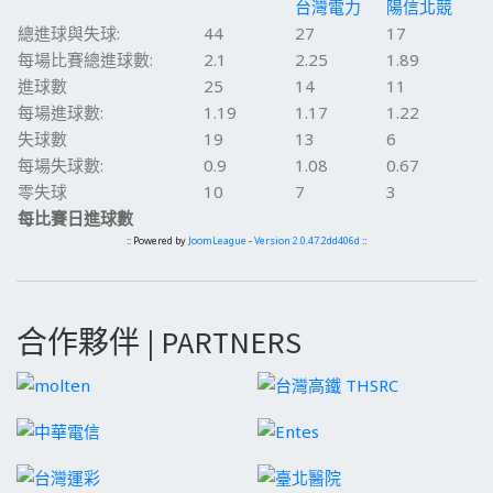
台灣電力
陽信北競
總進球與失球:
44
27
17
每場比賽總進球數:
2.1
2.25
1.89
進球數
25
14
11
每場進球數:
1.19
1.17
1.22
失球數
19
13
6
每場失球數:
0.9
1.08
0.67
零失球
10
7
3
每比賽日進球數
:: Powered by
JoomLeague
-
Version 2.0.47.2dd406d
::
合作夥伴 | PARTNERS