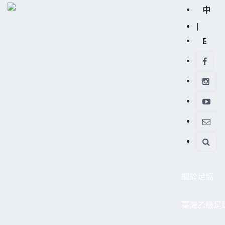
中
|
E
關於足協
臺灣乙級足