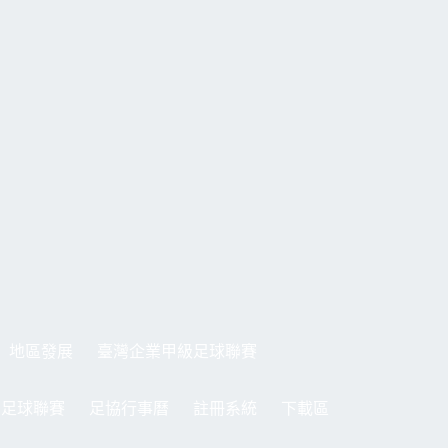
地區發展
臺灣企業甲級足球聯賽
制足球聯賽
足協行事曆
註冊系統
下載區