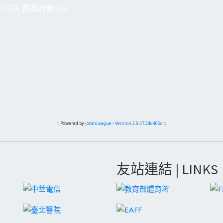
CTFA 菁英計畫 2.0
:: Powered by
JoomLeague
-
Version 2.0.47.2dd406d
::
友站連結 | LINKS