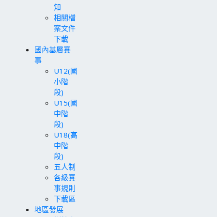
知
相關檔
案文件
下載
國內基層賽
事
U12(國
小階
段)
U15(國
中階
段)
U18(高
中階
段)
五人制
各級賽
事規則
下載區
地區發展