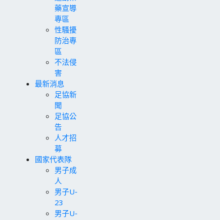
藥宣導
專區
性騷擾
防治專
區
不法侵
害
最新消息
足協新
聞
足協公
告
人才招
募
國家代表隊
男子成
人
男子U-
23
男子U-