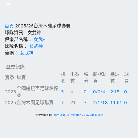
首頁
2025/26台灣木蘭足球聯賽
球隊資訊 - 女武神
俱樂部名稱：
女武神
球隊名稱：
女武神
簡稱：
女武神
歷史紀錄
排
出賽
積
勝/和/
進球
球
賽季
聯賽
名
數
分
負
數
員
全國總統盃足球錦標
2025
5
4
0
0/0/4
2:15
0
賽
2025
台灣木蘭足球聯賽
7
21
7
2/1/18
11:61
0
:: Powered by
JoomLeague
-
Version 2.0.47.2dd406d
::