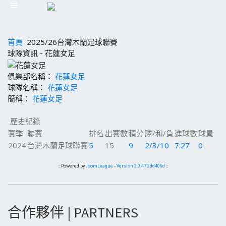
首頁
2025/26台灣木蘭足球聯賽
球隊資訊 - 花蓮女足
俱樂部名稱：
花蓮女足
球隊名稱：
花蓮女足
簡稱：
花蓮女足
歷史紀錄
賽季
聯賽
排名
出賽數
積分
勝/和/負
進球數
球員
2024
台灣木蘭足球聯賽
5
15
9
2/3/10
7:27
0
:: Powered by
JoomLeague
-
Version 2.0.47.2dd406d
::
合作夥伴 | PARTNERS