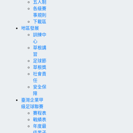
五人制
各級賽
事規則
下載區
地區發展
訓練中
心
草根講
習
足球節
草根獎
社會責
任
安全保
障
臺灣企業甲
級足球聯賽
賽程表
戰績表
年度最
佳男子