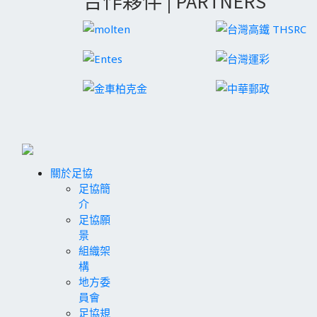
合作夥伴 | PARTNERS
關於足協
足協簡
介
足協願
景
組織架
構
地方委
員會
足協規