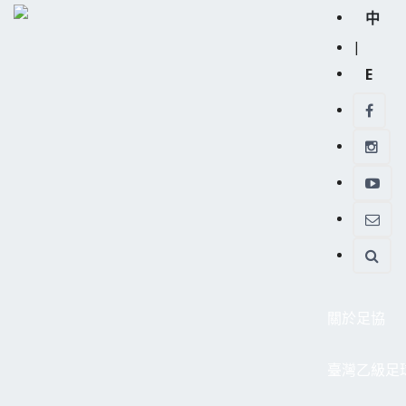
中
|
E
關於足協
臺灣乙級足