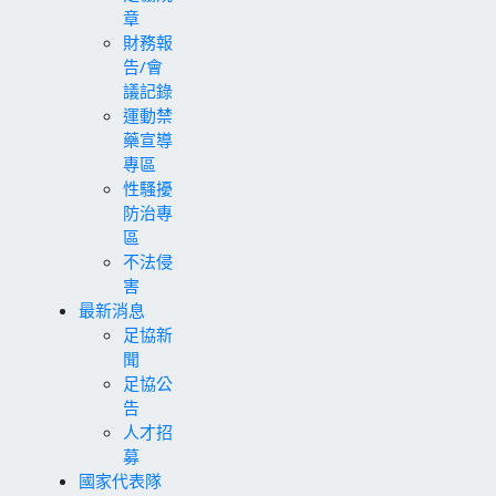
章
財務報
告/會
議記錄
運動禁
藥宣導
專區
性騷擾
防治專
區
不法侵
害
最新消息
足協新
聞
足協公
告
人才招
募
國家代表隊