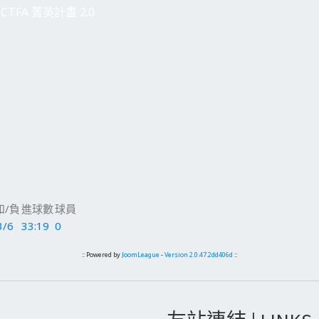
CTFA 菁英計畫 2.0
和/負
進球數
球員
3/6
33:19
0
:: Powered by
JoomLeague
-
Version 2.0.47.2dd406d
::