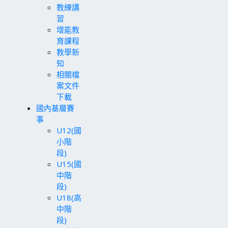
教練講
習
增能教
育課程
教學新
知
相關檔
案文件
下載
國內基層賽
事
U12(國
小階
段)
U15(國
中階
段)
U18(高
中階
段)