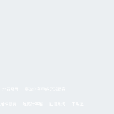
地區發展
臺灣企業甲級足球聯賽
制足球聯賽
足協行事曆
註冊系統
下載區