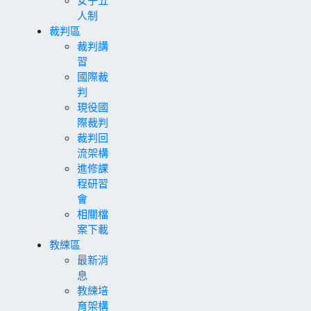
人制
裁判區
裁判講
習
國際裁
判
現役國
際裁判
裁判回
流架構
進修課
程研習
會
相關檔
案下載
教練區
最新消
息
教練培
育架構