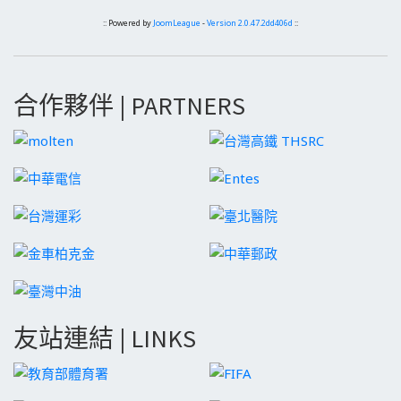
:: Powered by
JoomLeague
-
Version 2.0.47.2dd406d
::
合作夥伴 | PARTNERS
友站連結 | LINKS