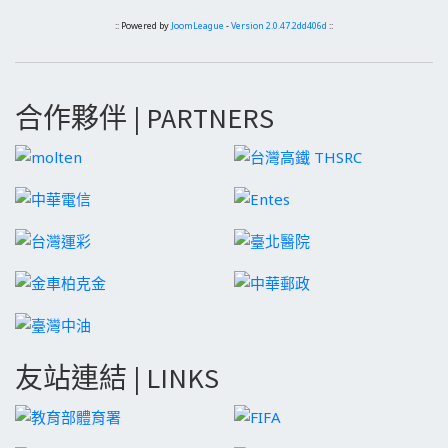
:: Powered by
JoomLeague
-
Version 2.0.47.2dd406d
::
合作夥伴 | PARTNERS
友站連結 | LINKS