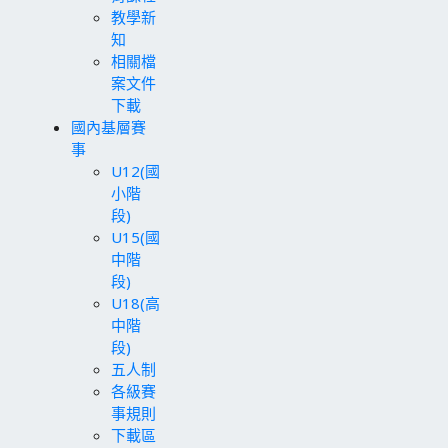
教學新
知
相關檔
案文件
下載
國內基層賽
事
U12(國
小階
段)
U15(國
中階
段)
U18(高
中階
段)
五人制
各級賽
事規則
下載區