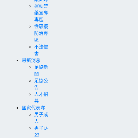
運動禁
藥宣導
專區
性騷擾
防治專
區
不法侵
害
最新消息
足協新
聞
足協公
告
人才招
募
國家代表隊
男子成
人
男子U-
23