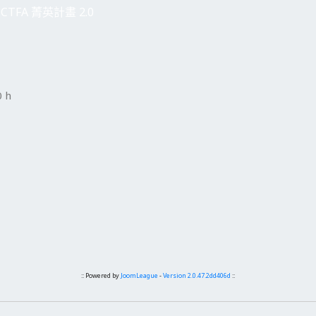
CTFA 菁英計畫 2.0
 h
:: Powered by
JoomLeague
-
Version 2.0.47.2dd406d
::