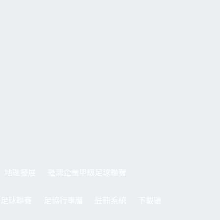
地區發展
臺灣企業甲級足球聯賽
制足球聯賽
足協行事曆
註冊系統
下載區