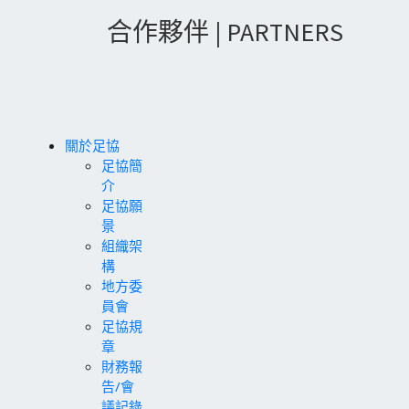
合作夥伴 | PARTNERS
關於足協
足協簡
介
足協願
景
組織架
構
地方委
員會
足協規
章
財務報
告/會
議記錄