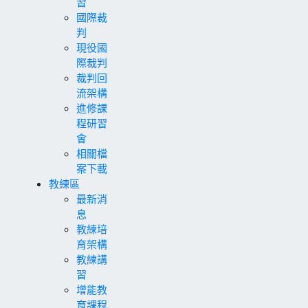
習
國際裁
判
現役國
際裁判
裁判回
流架構
進修課
程研習
會
相關檔
案下載
教練區
最新消
息
教練培
育架構
教練講
習
增能教
育課程