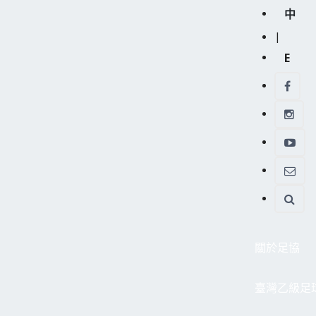
中
|
E
關於足協
臺灣乙級足