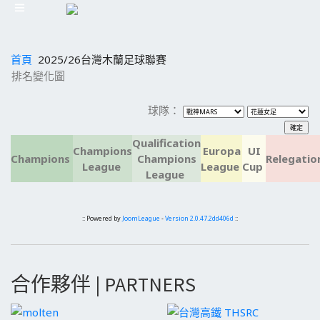
首頁
2025/26台灣木蘭足球聯賽
排名變化圖
球隊：
Qualification
Champions
Europa
UI
Champions
Champions
Relegatio
League
League
Cup
League
:: Powered by
JoomLeague
-
Version 2.0.47.2dd406d
::
合作夥伴 | PARTNERS