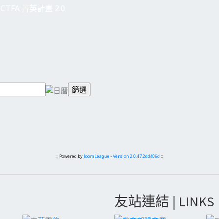
CTFA 菁英計畫 2.0
:: Powered by
JoomLeague
-
Version 2.0.47.2dd406d
::
友站連結 | LINKS