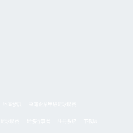
地區發展
臺灣企業甲級足球聯賽
制足球聯賽
足協行事曆
註冊系統
下載區