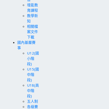
增能教
育課程
教學新
知
相關檔
案文件
下載
國內基層賽
事
U12(國
小階
段)
U15(國
中階
段)
U18(高
中階
段)
五人制
各級賽