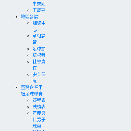
事規則
下載區
地區發展
訓練中
心
草根講
習
足球節
草根獎
社會責
任
安全保
障
臺灣企業甲
級足球聯賽
賽程表
戰績表
年度最
佳男子
球員