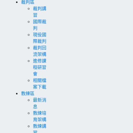
裁判區
裁判講
習
國際裁
判
現役國
際裁判
裁判回
流架構
進修課
程研習
會
相關檔
案下載
教練區
最新消
息
教練培
育架構
教練講
習