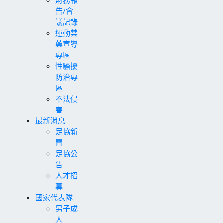
告/會
議記錄
運動禁
藥宣導
專區
性騷擾
防治專
區
不法侵
害
最新消息
足協新
聞
足協公
告
人才招
募
國家代表隊
男子成
人