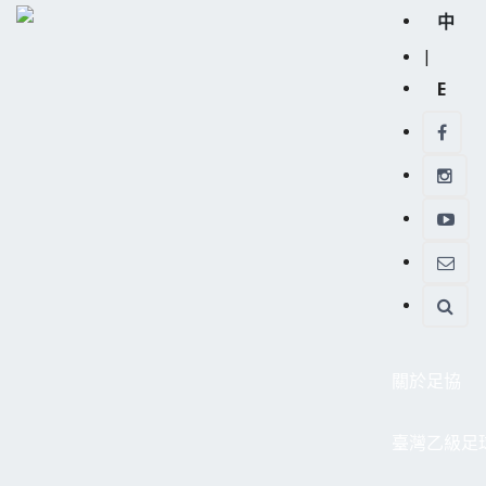
中
|
E
關於足協
臺灣乙級足