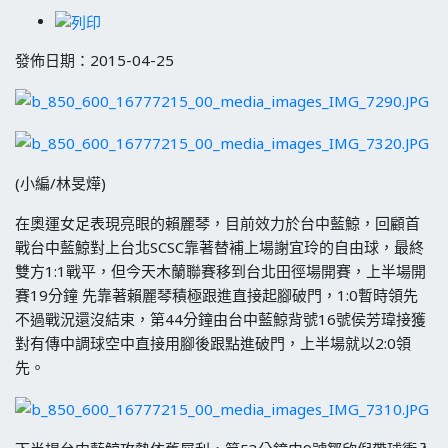
發佈日期：2015-04-25
(小編/林旻燁)
在奧運女足表現亮眼的賴麗琴，目前效力於台中藍鯨，回顧首
戰台中藍鯨對上台北SCSC靠著替補上場謝宜玲的自由球，最終
雙方1:1戰平，但今天木蘭聯賽移到台北田徑場開賽，上半場開
賽19分鐘 先靠著賴麗琴積極跟進直接起腳破門，1:0暫時領先
不過戰況還沒結束，第44分鐘由台中藍鯨背號16號侯芳瑋接獲
對有傳中調球空中直接用腳後跟點進破門，上半場就以2:0領
先。