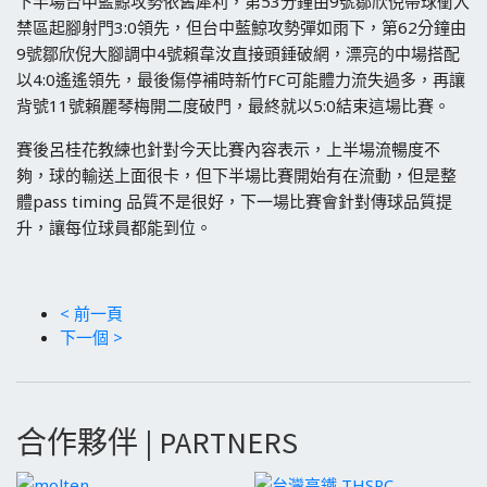
下半場台中藍鯨攻勢依舊犀利，第53分鐘由9號鄒欣倪帶球衝入
禁區起腳射門3:0領先，但台中藍鯨攻勢彈如雨下，第62分鐘由
9號鄒欣倪大腳調中4號賴韋汝直接頭錘破網，漂亮的中場搭配
以4:0遙遙領先，最後傷停補時新竹FC可能體力流失過多，再讓
背號11號賴麗琴梅開二度破門，最終就以5:0結束這場比賽。
賽後呂桂花教練也針對今天比賽內容表示，上半場流暢度不
夠，球的輸送上面很卡，但下半場比賽開始有在流動，但是整
體pass timing 品質不是很好，下一場比賽會針對傳球品質提
升，讓每位球員都能到位。
< 前一頁
下一個 >
合作夥伴 | PARTNERS