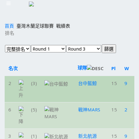
首頁
臺灣木蘭足球聯賽
戰績表
排名
球隊
名次
Pl
W
2
(3)
台中藍鯨
15
9
6
(5)
戰神MARS
15
2
3
(1)
新北航源
15
9