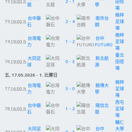
73
16:00 h
2 - 1
田徑
競
學
場
楠梓
台中磐
南市台
75
16:00 h
2 - 4
足球
石
鋼
場
楠梓
台灣電
台中
74
19:00 h
1 - 2
足球
力
FUTURO
場
臺北
大同足
新北航
76
19:00 h
0 - 3
田徑
球
源
場
五, 17.05.2026 - 1. 比賽日
楠梓
台灣電
銘傳大
77
16:00 h
3 - 0
足球
力
學
場
西屯
台中磐
陽信北
78
16:00 h
1 - 2
足球
石
競
場
輔仁
大同足
台中
大學
79
16:00 h
0 - 1