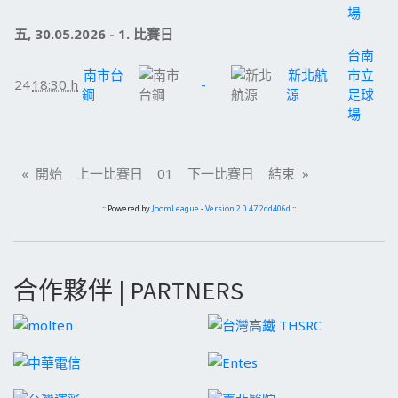
場
五, 30.05.2026 - 1. 比賽日
台南
南市台
新北航
市立
24
18:30 h
-
鋼
源
足球
場
« 開始 上一比賽日 01 下一比賽日 結束 »
:: Powered by
JoomLeague
-
Version 2.0.47.2dd406d
::
合作夥伴 | PARTNERS