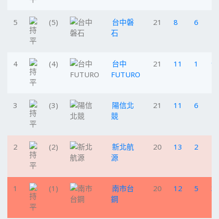
5
(5)
台中磐
21
8
6
7
石
4
(4)
台中
21
11
1
9
FUTURO
3
(3)
陽信北
21
11
6
4
競
2
(2)
新北航
20
13
2
5
源
1
(1)
南市台
20
12
5
3
鋼