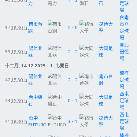
力
石
足球
場
台南
南市台
銘傳大
市立
37
18:30 h
5 - 0
鋼
學
足球
場
臺北
陽信北
大同足
39
18:30 h
2 - 2
田徑
競
球
場
十二月, 14.12.2025 - 1. 比賽日
楠梓
陽信北
南市台
42
15:30 h
2 - 2
足球
競
鋼
場
西屯
台中磐
大同足
44
15:30 h
0 - 1
足球
石
球
場
西屯
台中
銘傳大
41
18:30 h
3 - 1
足球
FUTURO
學
場
楠梓