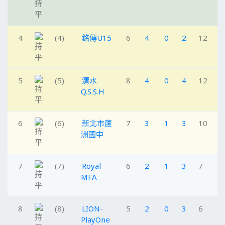
4
(4)
銘傳U15
6
4
0
2
12
5
(5)
清水
8
4
0
4
12
Q.S.S.H
6
(6)
新北市蘆
7
3
1
3
10
洲國中
7
(7)
Royal
6
2
1
3
7
MFA
8
(8)
LION-
5
2
0
3
6
PlayOne