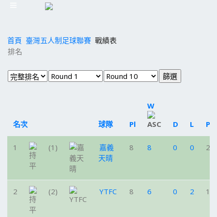
首頁
臺灣五人制足球聯賽
戰績表
排名
W
名次
球隊
Pl
D
L
Pt
1
(1)
嘉義
8
8
0
0
24
天晴
2
(2)
YTFC
8
6
0
2
18