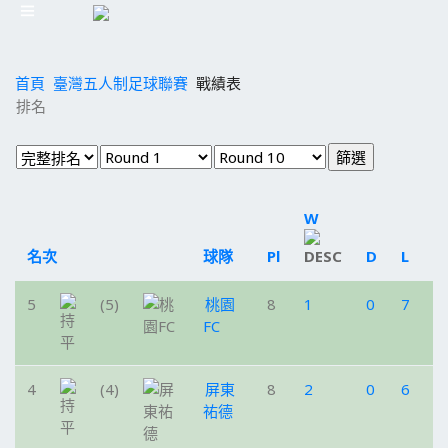
首頁
臺灣五人制足球聯賽
戰績表
排名
W
名次
球隊
Pl
D
L
P
5
(5)
桃園
8
1
0
7
3
FC
4
(4)
屏東
8
2
0
6
6
祐德