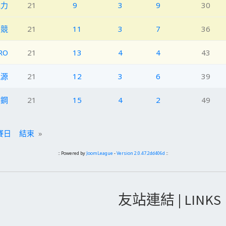
電力
21
9
3
9
30
北競
21
11
3
7
36
RO
21
13
4
4
43
航源
21
12
3
6
39
台鋼
21
15
4
2
49
賽日
結束
»
:: Powered by
JoomLeague
-
Version 2.0.47.2dd406d
::
友站連結 | LINKS