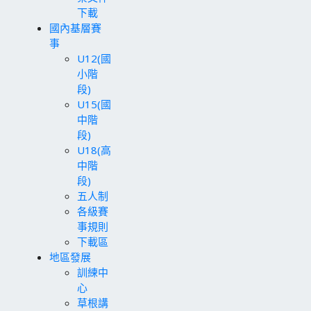
下載
國內基層賽
事
U12(國
小階
段)
U15(國
中階
段)
U18(高
中階
段)
五人制
各級賽
事規則
下載區
地區發展
訓練中
心
草根講