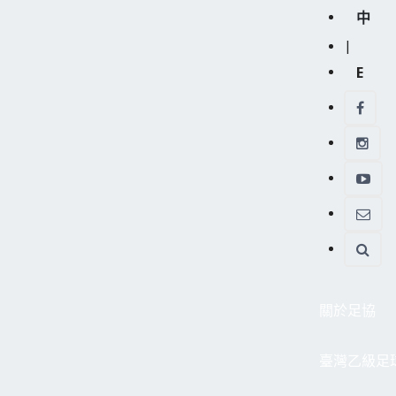
中
|
E
關於足協
臺灣乙級足