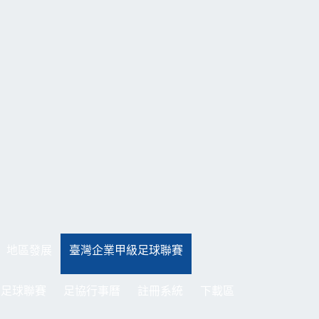
地區發展
臺灣企業甲級足球聯賽
制足球聯賽
足協行事曆
註冊系統
下載區