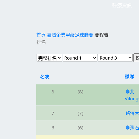
醫療資訊
首頁
臺灣企業甲級足球聯賽
賽程表
排名
名次
球隊
8
(8)
臺北
Viking
7
(7)
銘傳
6
(6)
臺灣