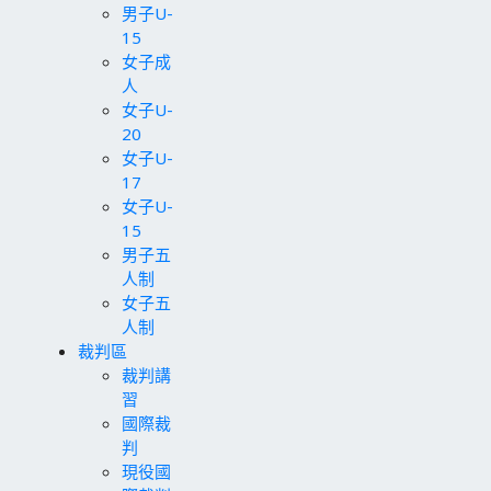
男子U-
15
女子成
人
女子U-
20
女子U-
17
女子U-
15
男子五
人制
女子五
人制
裁判區
裁判講
習
國際裁
判
現役國