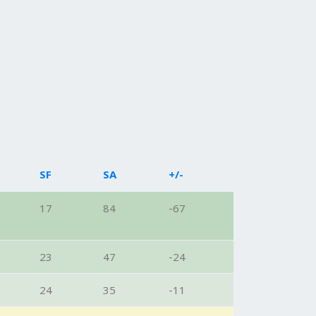
SF
SA
+/-
17
84
-67
23
47
-24
24
35
-11