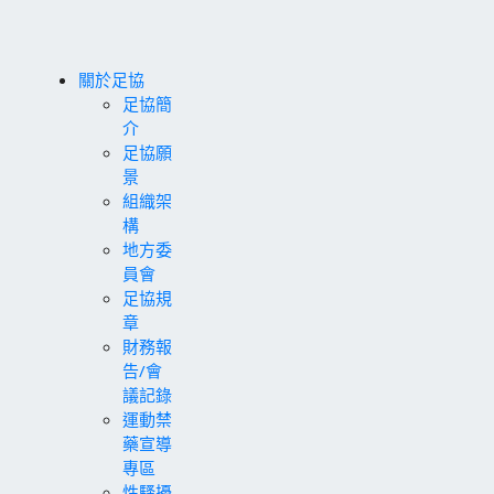
關於足協
足協簡
介
足協願
景
組織架
構
地方委
員會
足協規
章
財務報
告/會
議記錄
運動禁
藥宣導
專區
性騷擾