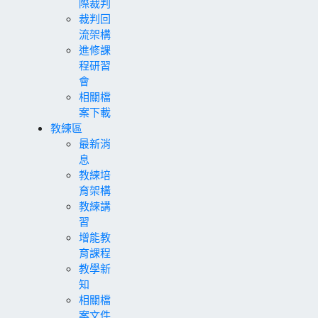
際裁判
裁判回
流架構
進修課
程研習
會
相關檔
案下載
教練區
最新消
息
教練培
育架構
教練講
習
增能教
育課程
教學新
知
相關檔
案文件