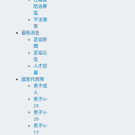
防治專
區
不法侵
害
最新消息
足協新
聞
足協公
告
人才招
募
國家代表隊
男子成
人
男子U-
23
男子U-
20
男子U-
17