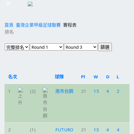
首頁
臺灣企業甲級足球聯賽
賽程表
排名
名次
球隊
Pl
W
D
L
P
1
(2)
南市台鋼
21
15
4
2
4
2
(1)
FUTURO
21
13
4
4
4