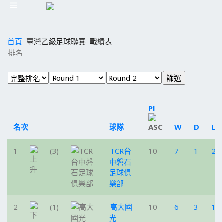
首頁
臺灣乙級足球聯賽
戰績表
排名
Pl
名次
球隊
W
D
L
1
(3)
TCR台
10
7
1
2
中磐石
足球俱
樂部
2
(1)
高大國
10
6
3
1
光