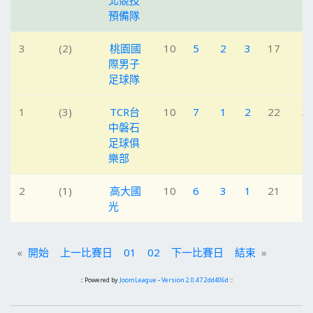
北競技
預備隊
3
(2)
桃園國
10
5
2
3
17
1
際男子
足球隊
1
(3)
TCR台
10
7
1
2
22
3
中磐石
足球俱
樂部
2
(1)
高大國
10
6
3
1
21
1
光
«
開始
上一比賽日
01
02
下一比賽日
結束
»
:: Powered by
JoomLeague
-
Version 2.0.47.2dd406d
::