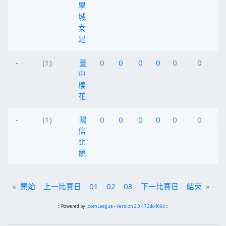
學
城
女
足
-
(1)
臺
0
0
0
0
0
0
0
中
櫻
花
-
(1)
陽
0
0
0
0
0
0
0
信
北
競
«
開始
上一比賽日
01
02
03
下一比賽日
結束
»
:: Powered by
JoomLeague
-
Version 2.0.47.2dd406d
::