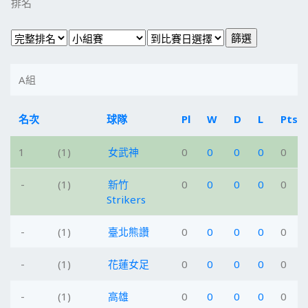
排名
A組
名次
球隊
Pl
W
D
L
Pts
1
(1)
女武神
0
0
0
0
0
-
(1)
新竹
0
0
0
0
0
Strikers
-
(1)
臺北熊讚
0
0
0
0
0
-
(1)
花蓮女足
0
0
0
0
0
-
(1)
高雄
0
0
0
0
0