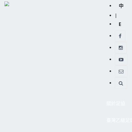
中
|
E
關於足協
臺灣乙級足