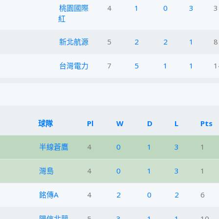
桃園國際
4
1
0
3
3
紅
新北航源
5
2
2
1
8
台灣電力
7
5
1
1
1
球隊
Pl
W
D
L
Pts
半線蒼鷹
4
0
1
3
1
灣島
4
0
1
3
1
銘傳A
4
2
0
2
6
陽信北競
5
3
1
1
10