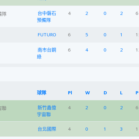
台中磐石
4
2
0
2
6
預備隊
FUTURO
6
5
0
1
1
南市台鋼
6
4
0
2
1
綠
球隊
Pl
W
D
L
P
新竹鑫億
4
2
0
2
6
宇宙聯
台北國際
4
0
1
3
1