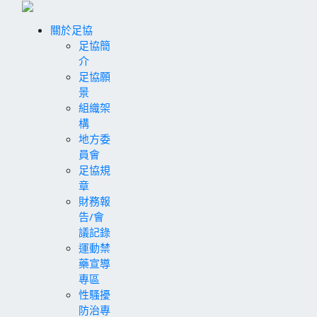
關於足協
足協簡
介
足協願
景
組織架
構
地方委
員會
足協規
章
財務報
告/會
議記錄
運動禁
藥宣導
專區
性騷擾
防治專