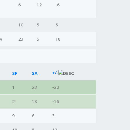
6
12
-6
10
5
5
4
23
5
18
+/-
SF
SA
1
23
-22
2
18
-16
9
6
3
18
5
13