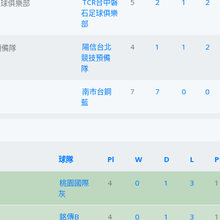
TCR台中磐
5
2
1
2
石足球俱樂
部
陽信台北
4
1
1
2
競技預備
隊
南市台鋼
7
7
0
0
藍
球隊
Pl
W
D
L
P
桃園國際
4
0
1
3
1
灰
銘傳B
4
0
1
3
1