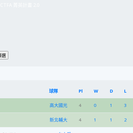
CTFA 菁英計畫 2.0
球隊
Pl
W
D
L
高大國光
4
0
1
3
新北輔大
4
1
1
2