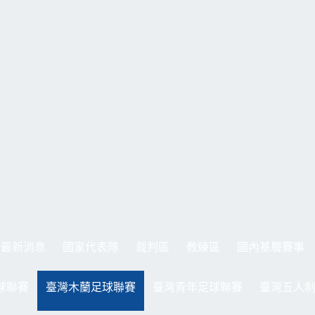
最新消息
國家代表隊
裁判區
教練區
國內基層賽事
球聯賽
臺灣木蘭足球聯賽
臺灣青年足球聯賽
臺灣五人