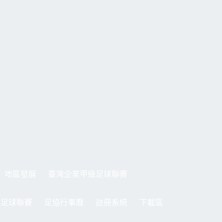
地區發展
臺灣企業甲級足球聯賽
制足球聯賽
足協行事曆
註冊系統
下載區