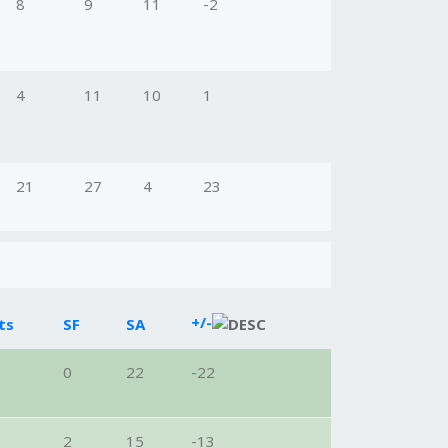
8
9
11
-2
4
11
10
1
21
27
4
23
+/-
ts
SF
SA
0
22
-22
2
15
-13