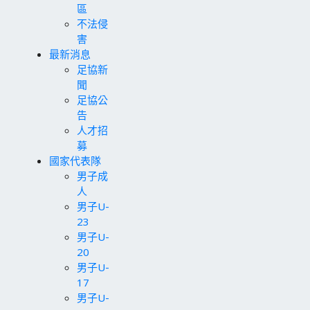
區
不法侵
害
最新消息
足協新
聞
足協公
告
人才招
募
國家代表隊
男子成
人
男子U-
23
男子U-
20
男子U-
17
男子U-