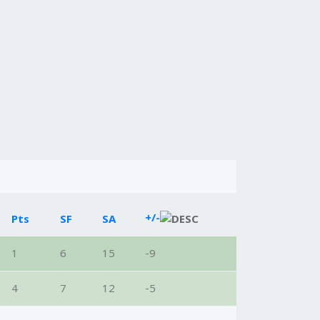
+/-
Pts
SF
SA
1
6
15
-9
4
7
12
-5