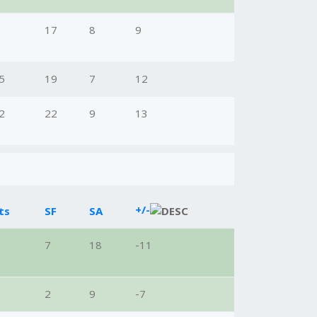
17
8
9
5
19
7
12
2
22
9
13
+/-
ts
SF
SA
7
18
-11
2
9
-7