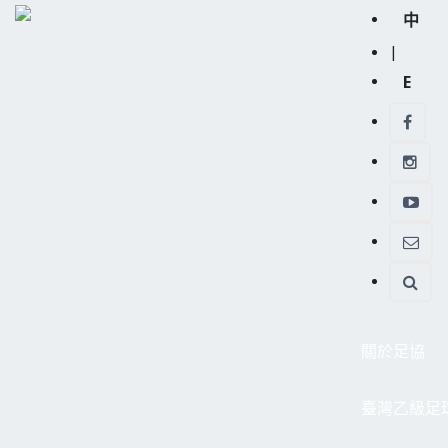
中
|
E
關於足協
臺灣乙級足