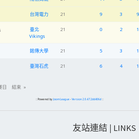
台灣電力
21
9
3
臺北
21
0
2
Vikings
銘傳大學
21
5
3
臺灣石虎
21
6
4
日 結束 »
:: Powered by
JoomLeague
-
Version 2.0.47.2dd406d
::
友站連結 | LINKS