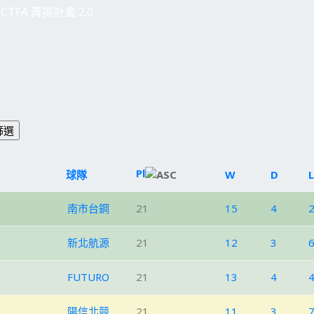
CTFA 菁英計畫 2.0
Pl
球隊
W
D
L
南市台鋼
21
15
4
新北航源
21
12
3
FUTURO
21
13
4
陽信北競
21
11
3