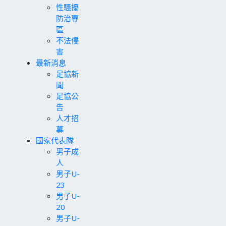
性騷擾
防治專
區
不法侵
害
最新消息
足協新
聞
足協公
告
人才招
募
國家代表隊
男子成
人
男子U-
23
男子U-
20
男子U-