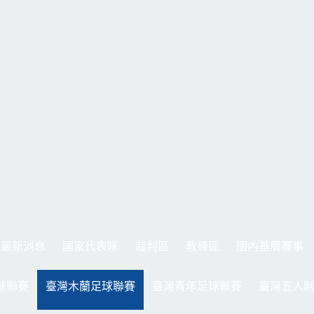
最新消息
國家代表隊
裁判區
教練區
國內基層賽事
球聯賽
臺灣木蘭足球聯賽
臺灣青年足球聯賽
臺灣五人