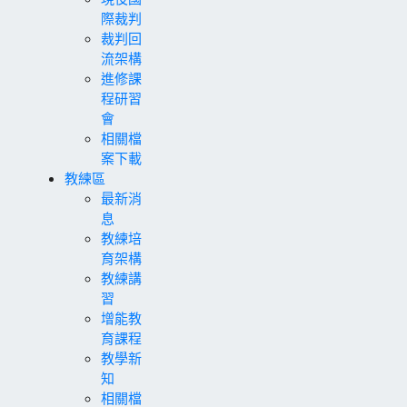
際裁判
裁判回
流架構
進修課
程研習
會
相關檔
案下載
教練區
最新消
息
教練培
育架構
教練講
習
增能教
育課程
教學新
知
相關檔