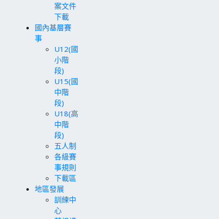
案文件
下載
國內基層賽
事
U12(國
小階
段)
U15(國
中階
段)
U18(高
中階
段)
五人制
各級賽
事規則
下載區
地區發展
訓練中
心