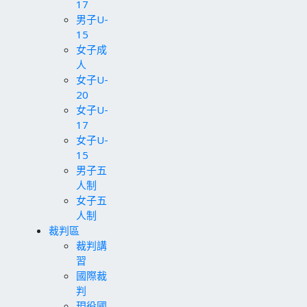
17
男子U-
15
女子成
人
女子U-
20
女子U-
17
女子U-
15
男子五
人制
女子五
人制
裁判區
裁判講
習
國際裁
判
現役國