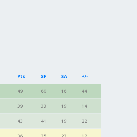
Pts
SF
SA
+/-
2
49
60
16
44
6
39
33
19
14
4
43
41
19
22
7
36
35
23
12