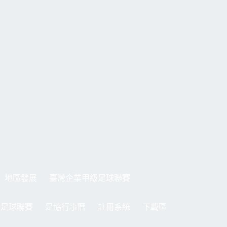
地區發展
臺灣企業甲級足球聯賽
制足球聯賽
足協行事曆
註冊系統
下載區