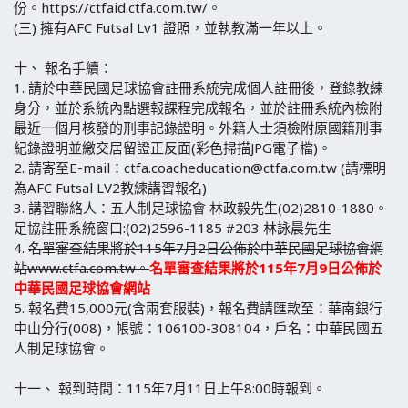
份。https://ctfaid.ctfa.com.tw/。
(三)
擁有AFC Futsal Lv1 證照，並執教滿一年以上。
十、
報名手續：
1.
請於中華民國足球協會註冊系統完成個人註冊後，登錄教練
身分，並於系統內點選報課程完成報名，並於註冊系統內檢附
最近一個月核發的刑事記錄證明。外籍人士須檢附原國籍刑事
紀錄證明並繳交居留證正反面(彩色掃描JPG電子檔)。
2.
請寄至E-mail：ctfa.coacheducation@ctfa.com.tw (請標明
為AFC Futsal LV2教練講習報名)
3.
講習聯絡人：五人制足球協會 林政毅先生(02)2810-1880。
足協註冊系統窗口:(02)2596-1185 #203 林詠晨先生
4.
名單審查結果將於115年7月2日公佈於中華民國足球協會網
站www.ctfa.com.tw。
名單審查結果將於115年7月9日公佈於
中華民國足球協會網站
5.
報名費15,000元(含兩套服裝)，報名費請匯款至：華南銀行
中山分行(008)，帳號：106100-308104，戶名：中華民國五
人制足球協會。
十一、
報到時間：115年7月11日上午8:00時報到。