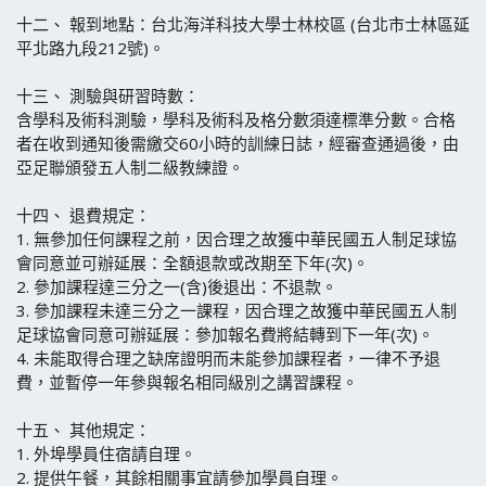
十二、 報到地點：台北海洋科技大學士林校區 (台北市士林區延
平北路九段212號)。
十三、
測驗與研習時數：
含學科及術科測驗，學科及術科及格分數須達標準分數。合格
者在收到通知後需繳交60小時的訓練日誌，經審查通過後，由
亞足聯頒發五人制二級教練證。
十四、
退費規定：
1.
無參加任何課程之前，因合理之故獲中華民國五人制足球協
會同意並可辦延展：全額退款或改期至下年(次)。
2.
參加課程達三分之一(含)後退出：不退款。
3.
參加課程未達三分之一課程，因合理之故獲中華民國五人制
足球協會同意可辦延展：參加報名費將結轉到下一年(次)。
4.
未能取得合理之缺席證明而未能參加課程者，一律不予退
費，並暫停一年參與報名相同級別之講習課程。
十五、
其他規定：
1.
外埠學員住宿請自理。
2.
提供午餐，其餘相關事宜請參加學員自理。