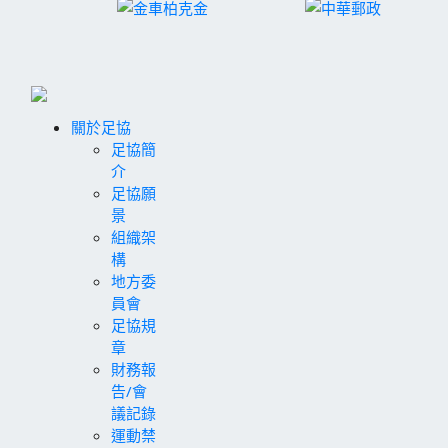
關於足協
足協簡
介
足協願
景
組織架
構
地方委
員會
足協規
章
財務報
告/會
議記錄
運動禁