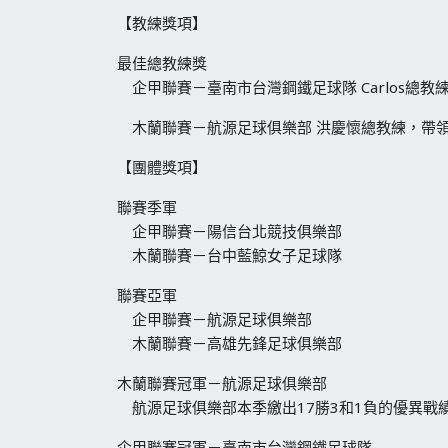
【教練獎項】
最佳總教練獎
企甲聯賽－臺南市台灣鋼鐵足球隊 Carlos總
木蘭聯賽－航源足球俱樂部 洪慶懷總教練，帶
【團體獎項】
聯賽季軍
企甲聯賽－陽信台北競技俱樂部
木蘭聯賽－台中藍鯨女子足球隊
聯賽亞軍
企甲聯賽－航源足球俱樂部
木蘭聯賽－高雄先鋒足球俱樂部
木蘭聯賽冠軍－航源足球俱樂部
航源足球俱樂部本季繳出17勝3和1負的優異戰
企甲聯賽冠軍－臺南市台灣鋼鐵足球隊