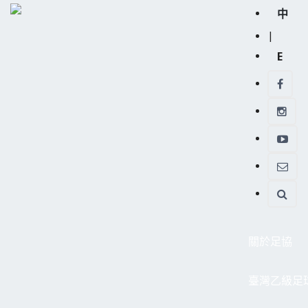
中
|
E
關於足協
臺灣乙級足