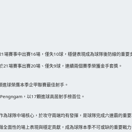
21場賽事中出賽16場，僅失10球，穩健表現成為球隊後防線的重要
於21場賽事出賽20場、僅失9球，連續兩個賽季榮獲金手套獎。
2顆進球榮膺本季企甲聯賽最佳射手。
 Pengngam，以17顆進球高居射手榜首位。
，作為球隊中場核心，於攻守兩端均有發揮，是球隊完成六連霸的重要
憑藉全面性的場上表現與穩定貢獻，成為球隊本季不可或缺的重要戰力