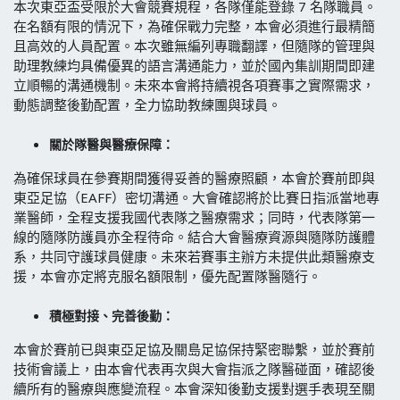
本次東亞盃受限於大會競賽規程，各隊僅能登錄 7 名隊職員。
在名額有限的情況下，為確保戰力完整，本會必須進行最精簡
且高效的人員配置。本次雖無編列專職翻譯，但隨隊的管理與
助理教練均具備優異的語言溝通能力，並於國內集訓期間即建
立順暢的溝通機制。未來本會將持續視各項賽事之實際需求，
動態調整後勤配置，全力協助教練團與球員。
關於隊醫與醫療保障：
為確保球員在參賽期間獲得妥善的醫療照顧，本會於賽前即與
東亞足協（EAFF）密切溝通。大會確認將於比賽日指派當地專
業醫師，全程支援我國代表隊之醫療需求；同時，代表隊第一
線的隨隊防護員亦全程待命。結合大會醫療資源與隨隊防護體
系，共同守護球員健康。未來若賽事主辦方未提供此類醫療支
援，本會亦定將克服名額限制，優先配置隊醫隨行。
積極對接、完善後勤：
本會於賽前已與東亞足協及關島足協保持緊密聯繫，並於賽前
技術會議上，由本會代表再次與大會指派之隊醫碰面，確認後
續所有的醫療與應變流程。本會深知後勤支援對選手表現至關