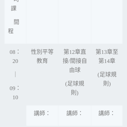
課
間
程
08：
性別平等
第12章直
第13章至
20
教育
接/間接自
第14章
由球
｜
(足球規
(足球規
則)
09：
則)
10
講師：
講師：
講師：