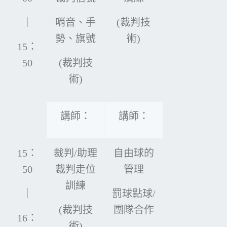
｜
哨音、手
(裁判技
勢、旗號
術)
15：
50
(裁判技
術)
講師：
講師：
15：
裁判/助理
自由球的
50
裁判走位
管理
訓練
｜
罰球點球/
(裁判技
團隊合作
16：
術)