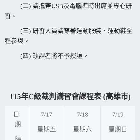
(二) 請攜帶USB及電腦準時出席並專心研
習。
(三) 研習人員請穿著運動服裝、運動鞋全
程參與。
(四) 缺課者將不予授證。
115
年C級裁判講習會課程表 (
高雄市
)
日
7/17
7/18
7/19
期
星期五
星期六
星期日
時