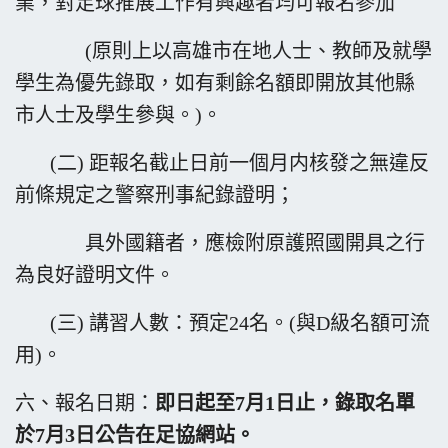
業，對足球推展工作有興趣
者均可報名參加
(原則上以高雄市在地人士、教師及就學
學生為優先
錄取，如有剩餘名額即開放其他縣
市人士及學生參與。)。
(二) 距報名截止日前一個月内核發之無違反
前條規定之警察刑事紀錄
證明；
具外國籍者，應檢附原護照國開具之行
為良好證明文件。
(三) 講習人數：預定24名。(與D級名額可流
用)。
六、報名日期：
即日起至
7
月
1
日止，錄取名單
於
7
月
3
日公告在足協網站。