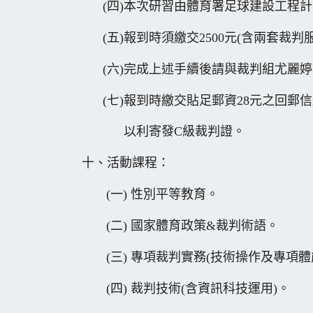
(四)本次研習由體育署足球建設工程計
(五)報到時須繳交2500元(含兩套裁判
(六)完成上述手續後請與裁判組尤麗婷小姐確認
(七)報到時繳交貼足郵資28元之回郵
以利寄發C級裁判證。
十、活動課程：
(一) 性別平等教育。
(二) 國家體育政策&裁判術語。
(三) 專項裁判實務(技術操作及專項體
(四) 裁判技術(含資訊科技運用)。