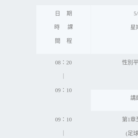
日 期
5
時 課
星
間 程
08：20
性別
｜
09：10
講
09：10
第1章
｜
(足