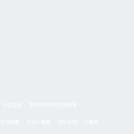
地區發展
臺灣企業甲級足球聯賽
制足球聯賽
足協行事曆
註冊系統
下載區