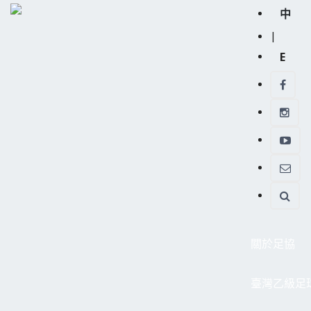
中
|
E
關於足協
臺灣乙級足