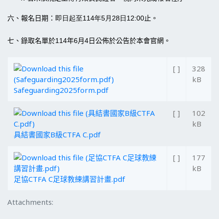
六、報名日期：
即日起至
114
年
5
月
28
日12:00
止
。
七、
錄取名單於
114
年
6
月
4
日公佈於
公告於本會官網。
[ ]
328
kB
Safeguarding2025form.pdf
[ ]
102
kB
具結書國家B級CTFA C.pdf
[ ]
177
kB
足協CTFA C足球教練講習計畫.pdf
Attachments: