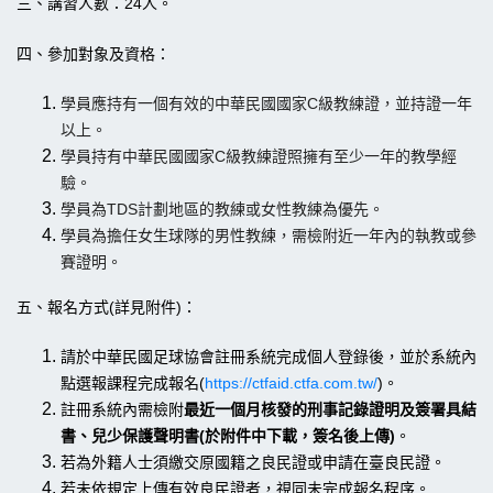
三、講習人數：24人。
四、參加對象及資格：
學員應持有一個有效的中華民國國家C級教練證，並持證一年
以上。
學員持有中華民國國家C級教練證照擁有至少一年的教學經
驗。
學員為TDS計劃地區的教練或女性教練為優先。
學員為擔任女生球隊的男性教練，需檢附近一年內的執教或參
賽證明。
五、報名方式(詳見附件)：
請於中華民國足球協會註冊系統完成個人登錄後，並於系統內
點選報課程完成報名(
https://ctfaid.ctfa.com.tw/
)。
註冊系統內需檢附
最近一個月核發的刑事記錄證明及簽署具結
書、兒少保護聲明書(於附件中下載，簽名後上傳)
。
若為外籍人士須繳交原國籍之良民證或申請在臺良民證。
若未依規定上傳有效良民證者，視同未完成報名程序。