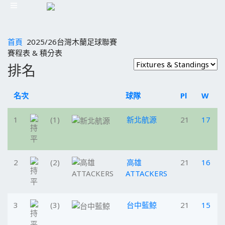
首頁
2025/26台灣木蘭足球聯賽
賽程表 & 積分表
排名
名次
球隊
Pl
W
1
(1)
新北航源
21
17
2
(2)
高雄
21
16
ATTACKERS
3
(3)
台中藍鯨
21
15