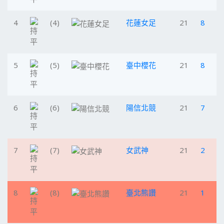
4
(4)
花蓮女足
21
8
5
(5)
臺中櫻花
21
8
6
(6)
陽信北競
21
7
7
(7)
女武神
21
2
8
(8)
臺北熊讚
21
1