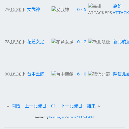
高雄
79
15:30 h
女武神
0 - 5
ATTACK
78
18:30 h
花蓮女足
0 - 2
新北航
80
18:30 h
台中藍鯨
6 - 0
陽信北
«
開始
上一比賽日
01
下一比賽日
結束
»
:: Powered by
JoomLeague
-
Version 2.0.47.2dd406d
::