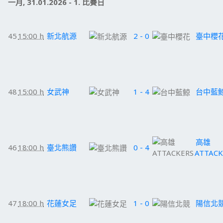
一月, 31.01.2026 - 1. 比賽日
45
15:00 h
新北航源
2 - 0
臺中櫻
48
15:00 h
女武神
1 - 4
台中藍
高雄
46
18:00 h
臺北熊讚
0 - 4
ATTACK
47
18:00 h
花蓮女足
1 - 0
陽信北