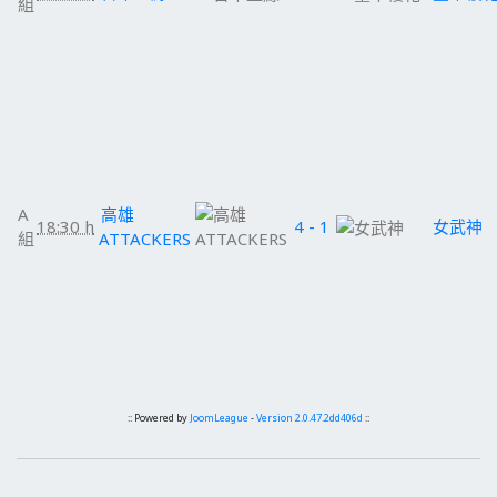
組
A
高雄
18:30 h
4 - 1
女武神
組
ATTACKERS
:: Powered by
JoomLeague
-
Version 2.0.47.2dd406d
::