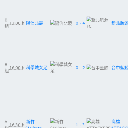
B
13:00 h
陽信北競
0 - 4
新北航源
組
B
16:00 h
科學城女足
0 - 2
台中藍
組
A
新竹
高雄
16:30 h
1 - 3
組
Strikers
ATTACK