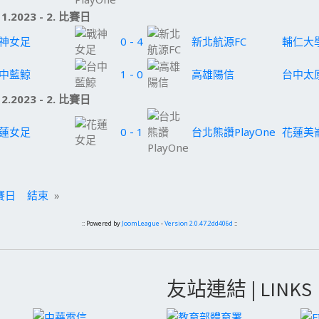
1.2023 - 2. 比賽日
神女足
0 - 4
新北航源FC
輔仁大
中藍鯨
1 - 0
高雄陽信
台中太
2.2023 - 2. 比賽日
蓮女足
0 - 1
台北熊讚PlayOne
花蓮美
賽日
結束
»
:: Powered by
JoomLeague
-
Version 2.0.47.2dd406d
::
友站連結 | LINKS