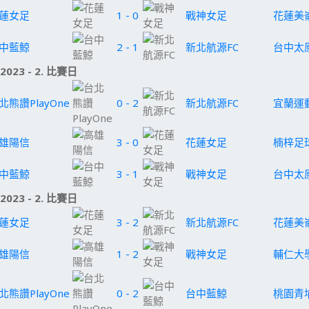
蓮女足
1 - 0
戰神女足
花蓮美
中藍鯨
2 - 1
新北航源FC
台中太
.2023 - 2. 比賽日
北熊讚PlayOne
0 - 2
新北航源FC
宜蘭運
雄陽信
3 - 0
花蓮女足
楠梓足
中藍鯨
3 - 1
戰神女足
台中太
.2023 - 2. 比賽日
蓮女足
3 - 2
新北航源FC
花蓮美
雄陽信
1 - 2
戰神女足
輔仁大
北熊讚PlayOne
0 - 2
台中藍鯨
桃園青