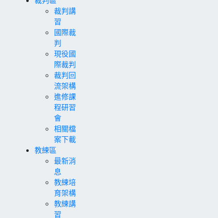
裁判講
習
國際裁
判
現役國
際裁判
裁判回
流架構
進修課
程研習
會
相關檔
案下載
教練區
最新消
息
教練培
育架構
教練講
習