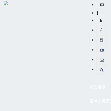
中
|
E
關於足協
臺灣乙級足