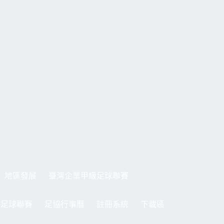
地區發展
臺灣企業甲級足球聯賽
制足球聯賽
足協行事曆
註冊系統
下載區