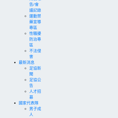
告/會
議記錄
運動禁
藥宣導
專區
性騷擾
防治專
區
不法侵
害
最新消息
足協新
聞
足協公
告
人才招
募
國家代表隊
男子成
人