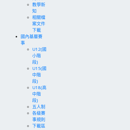
教學新
知
相關檔
案文件
下載
國內基層賽
事
U12(國
小階
段)
U15(國
中階
段)
U18(高
中階
段)
五人制
各級賽
事規則
下載區