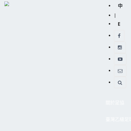
中
|
E
關於足協
臺灣乙級足