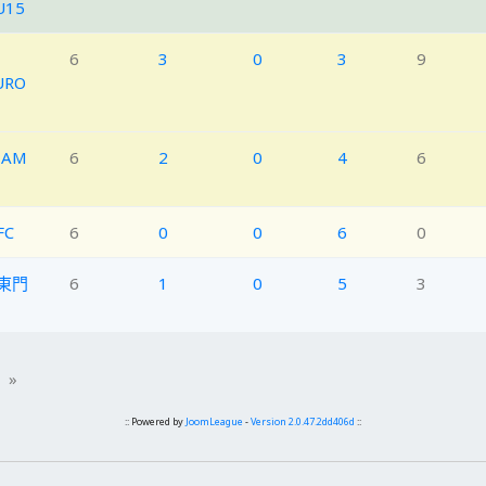
15
6
3
0
3
9
URO
EAM
6
2
0
4
6
FC
6
0
0
6
0
東門
6
1
0
5
3
»
:: Powered by
JoomLeague
-
Version 2.0.47.2dd406d
::