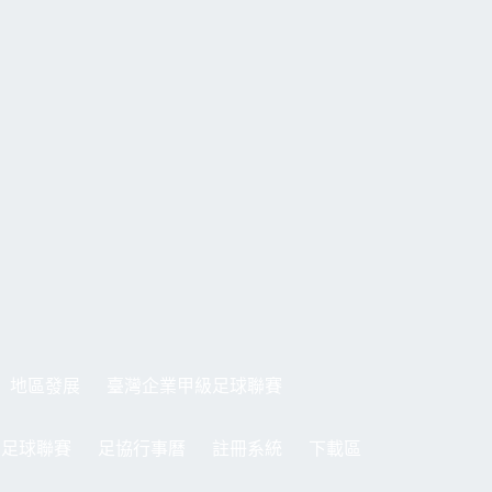
地區發展
臺灣企業甲級足球聯賽
制足球聯賽
足協行事曆
註冊系統
下載區