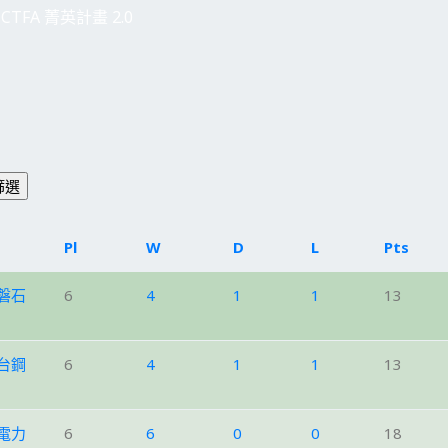
CTFA 菁英計畫 2.0
Pl
W
D
L
Pts
磐石
6
4
1
1
13
台鋼
6
4
1
1
13
電力
6
6
0
0
18