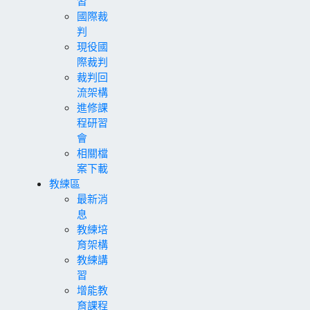
習
國際裁
判
現役國
際裁判
裁判回
流架構
進修課
程研習
會
相關檔
案下載
教練區
最新消
息
教練培
育架構
教練講
習
增能教
育課程