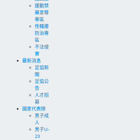
運動禁
藥宣導
專區
性騷擾
防治專
區
不法侵
害
最新消息
足協新
聞
足協公
告
人才招
募
國家代表隊
男子成
人
男子U-
23